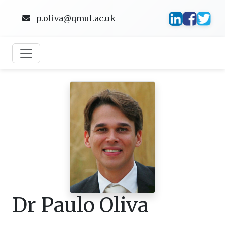
p.oliva@qmul.ac.uk